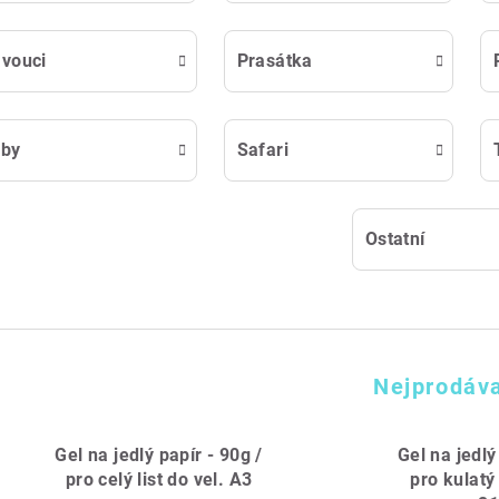
vouci
Prasátka
yby
Safari
Ostatní
Nejprodáva
Gel na jedlý papír - 90g /
Gel na jedlý
pro celý list do vel. A3
pro kulatý 