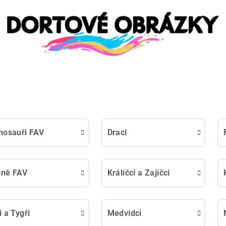
nosauři FAV
Draci
oně FAV
Králíčci a Zajíčci
i a Tygři
Medvídci