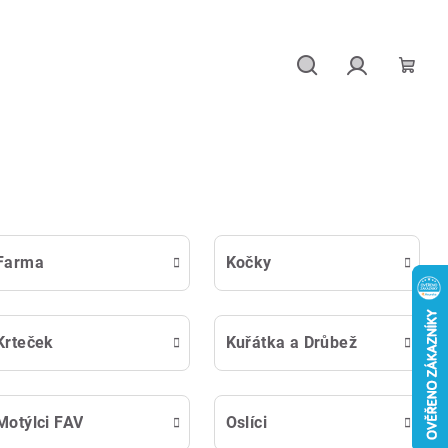
Hledat
Přihlášení
Náku
košík
Farma
Kočky
Krteček
Kuřátka a Drůbež
Motýlci FAV
Oslíci