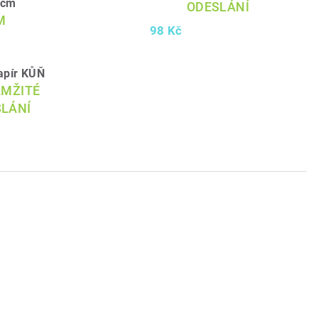
1cm
ODESLÁNÍ
M
98 Kč
apír KŮŇ
AMŽITÉ
LÁNÍ