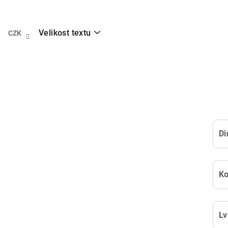
Přejít
na
obsah
Velikost textu
CZK
Di
K
Lv