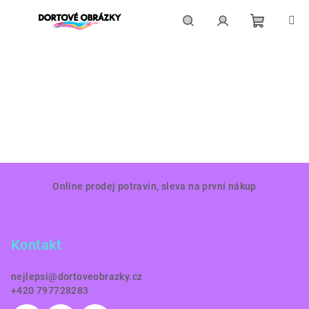
Přejít
na
obsah
Nákupní
Hledat
Přihlášení
košík
Z
Online prodej potravin, sleva na první nákup
á
p
a
Kontakt
t
í
nejlepsi
@
dortoveobrazky.cz
+420 797728283