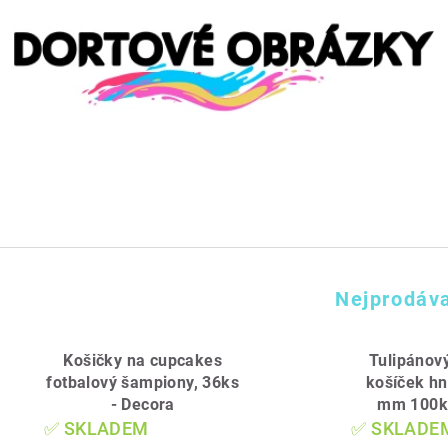
Nejprodáva
Košičky na cupcakes
Tulipánov
fotbalový šampiony, 36ks
košíček hn
- Decora
mm 100k
✅ SKLADEM
✅ SKLADE