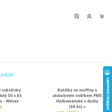
Hledat
Přihlášení
Náku
košík
nější
ý cukrářský
Košíčky na muffiny s
ědý 50 x 85
alobalovým vnitřkem PME
s - Wimex
Halloweenské s duchy
(60 ks) ▹
M