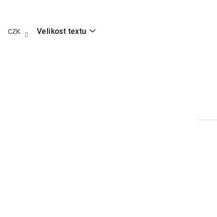
Přejít
na
obsah
Velikost textu
CZK