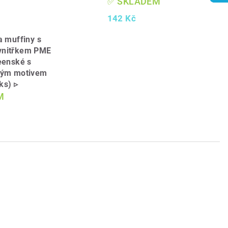
✅ SKLADEM
142 Kč
a muffiny s
vnitřkem PME
eenské s
kým motivem
ks) ▹
M