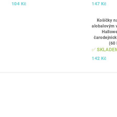
104 Kč
147 Kč
Košíčky n
alobalovým 
Hallow
čarodejnic
(60 
✅ SKLADE
142 Kč