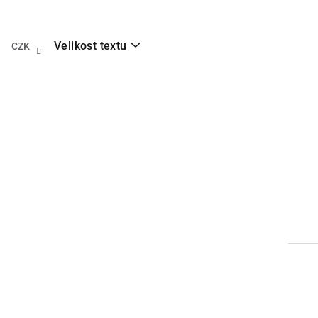
Přejít
na
obsah
Velikost textu
CZK