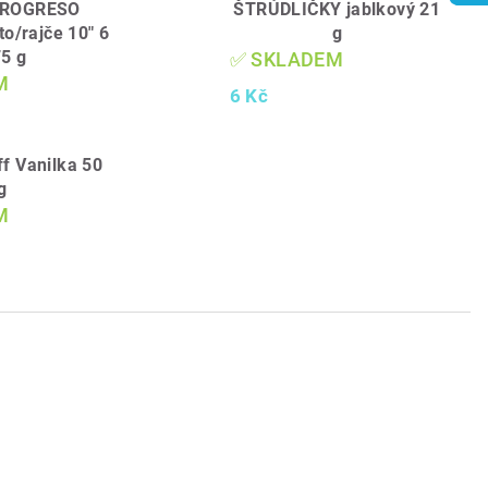
PROGRESO
ŠTRÚDLIČKY jablkový 21
to/rajče 10" 6
g
75 g
✅ SKLADEM
M
6 Kč
ff Vanilka 50
g
M