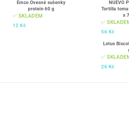
Emco Ovesné sušenky
NUEVO 
protein 60 g
Tortilla toma
x 
✅ SKLADEM
✅ SKLADE
12 Kč
56 Kč
Lotus Bisco
✅ SKLADE
26 Kč