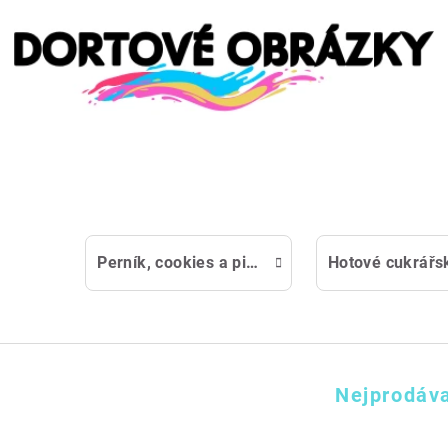
Perník, cookies a piškot nejen ke kávě a čaji
Nejprodáva