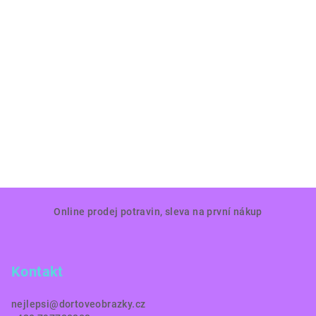
Z
Online prodej potravin, sleva na první nákup
á
p
a
Kontakt
t
í
nejlepsi
@
dortoveobrazky.cz