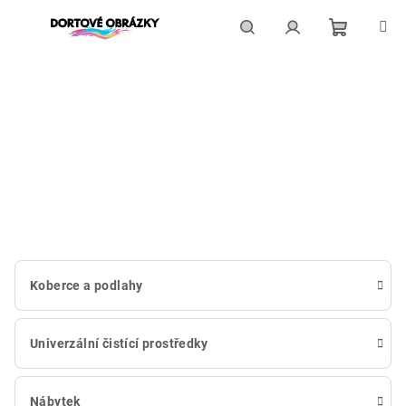
Přejít
na
obsah
Nákupní
Hledat
Přihlášení
košík
Koberce a podlahy
Univerzální čistící prostředky
Nábytek