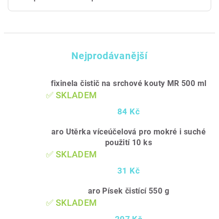
Nejprodávanější
fixinela čistič na srchové kouty MR 500 ml
✅ SKLADEM
84 Kč
aro Utěrka víceúčelová pro mokré i suché
použití 10 ks
✅ SKLADEM
31 Kč
aro Písek čistící 550 g
✅ SKLADEM