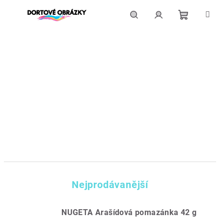
Přejít
na
obsah
Nákupní
Hledat
Přihlášení
košík
Nejprodávanější
NUGETA Arašídová pomazánka 42 g