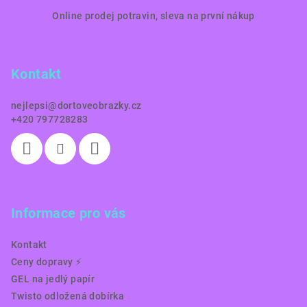
Z
Online prodej potravin, sleva na první nákup
á
p
a
Kontakt
t
í
nejlepsi
@
dortoveobrazky.cz
+420 797728283
Informace pro vás
Kontakt
Ceny dopravy ⚡️
GEL na jedlý papír
Twisto odložená dobírka