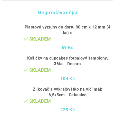
Nejprodávanější
Plastové výztuhy do dortu 30 cm x 12 mm (4
ks) ▹
✅ SKLADEM
69 Kč
Košičky na cupcakes fotbalový šampiony,
36ks - Decora
✅ SKLADEM
104 Kč
Žilkovač a vykrajovátko na vlčí mák
6,5x5cm - Cakesicq
✅ SKLADEM
229 Kč