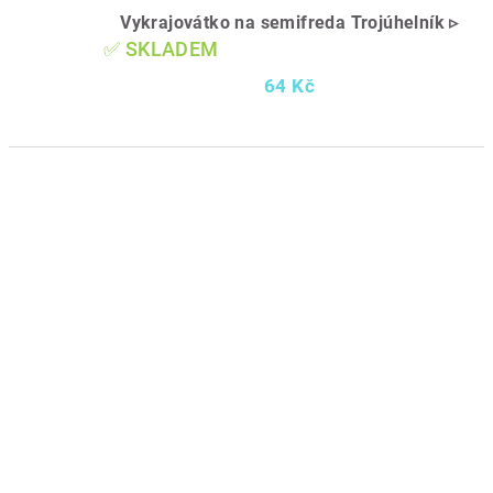
Vykrajovátko na semifreda Trojúhelník ▹
✅ SKLADEM
64 Kč