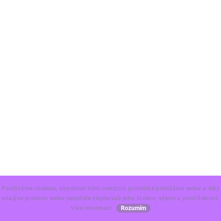
Používáme cookies, abychom Vám umožnili pohodlné prohlížení webu a díky
analýze provozu webu neustále zlepšovali jeho funkce, výkon a použitelnost.
Více informací
Rozumím