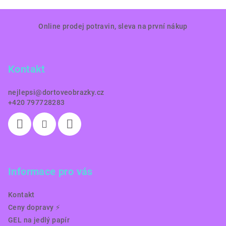
Z
Online prodej potravin, sleva na první nákup
á
p
a
Kontakt
t
í
nejlepsi
@
dortoveobrazky.cz
+420 797728283
Informace pro vás
Kontakt
Ceny dopravy ⚡️
GEL na jedlý papír