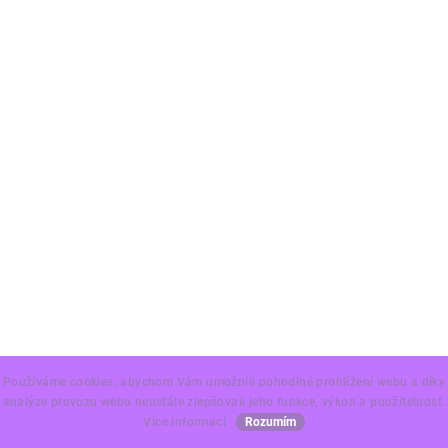
Používáme cookies, abychom Vám umožnili pohodlné prohlížení webu a díky
analýze provozu webu neustále zlepšovali jeho funkce, výkon a použitelnost.
Více informací
Rozumím