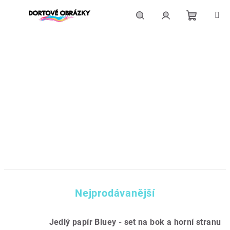
Přejít
na
obsah
Nákupní
Hledat
Přihlášení
košík
Nejprodávanější
Jedlý papír Bluey - set na bok a horní stranu