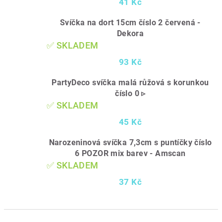
41 Kč
Svíčka na dort 15cm číslo 2 červená -
Dekora
✅ SKLADEM
93 Kč
PartyDeco svíčka malá růžová s korunkou
číslo 0 ▹
✅ SKLADEM
45 Kč
Narozeninová svíčka 7,3cm s puntíčky číslo
6 POZOR mix barev - Amscan
✅ SKLADEM
37 Kč