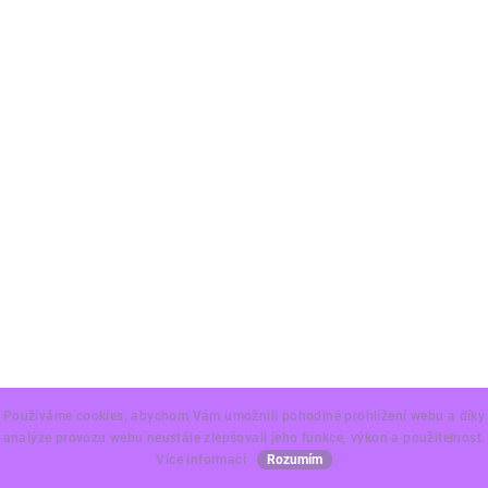
Používáme cookies, abychom Vám umožnili pohodlné prohlížení webu a díky
analýze provozu webu neustále zlepšovali jeho funkce, výkon a použitelnost.
Více informací
Rozumím