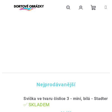
Přejít
na
obsah
Nákupní
Hledat
Přihlášení
košík
Nejprodávanější
Svíčka ve tvaru číslice 3 - mini, bílá - Stadter
✅ SKLADEM