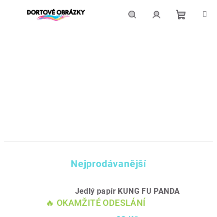
Přejít
na
obsah
Nákupní
Hledat
Přihlášení
košík
Nejprodávanější
Jedlý papír KUNG FU PANDA
🔥 OKAMŽITÉ ODESLÁNÍ