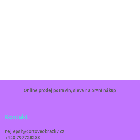
Z
Online prodej potravin, sleva na první nákup
á
p
a
Kontakt
t
í
nejlepsi
@
dortoveobrazky.cz
+420 797728283