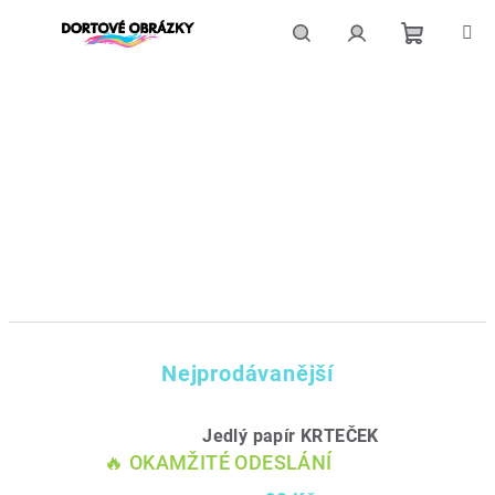
Přejít
na
obsah
Nákupní
Hledat
Přihlášení
košík
Nejprodávanější
Jedlý papír KRTEČEK
🔥 OKAMŽITÉ ODESLÁNÍ