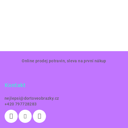
Z
Online prodej potravin, sleva na první nákup
á
p
a
Kontakt
t
í
nejlepsi
@
dortoveobrazky.cz
+420 797728283