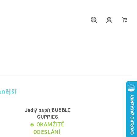
Hledat
Přihlášení
Náku
košík
nější
Jedlý papír BUBBLE
GUPPIES
🔥 OKAMŽITÉ
ODESLÁNÍ