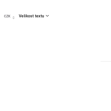
Přejít
na
obsah
Velikost textu
CZK