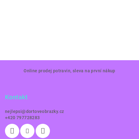
Z
Online prodej potravin, sleva na první nákup
á
p
a
Kontakt
t
í
nejlepsi
@
dortoveobrazky.cz
+420 797728283