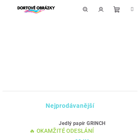
Přejít
na
obsah
Nákupní
Hledat
Přihlášení
košík
Nejprodávanější
Jedlý papír GRINCH
🔥 OKAMŽITÉ ODESLÁNÍ