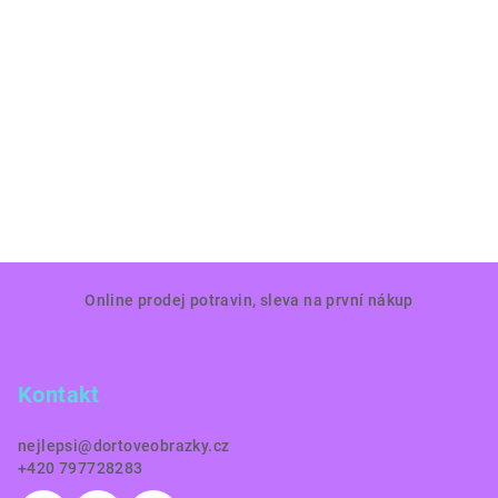
Z
Online prodej potravin, sleva na první nákup
á
p
a
Kontakt
t
í
nejlepsi
@
dortoveobrazky.cz
+420 797728283