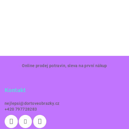
Z
Online prodej potravin, sleva na první nákup
á
p
a
Kontakt
t
í
nejlepsi
@
dortoveobrazky.cz
+420 797728283