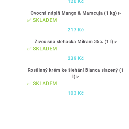
120 Kč
Ovocná náplň Mango & Maracuja (1 kg) ▹
✅ SKLADEM
217 Kč
Živočišná šlehačka Milram 35% (1 l) ▹
✅ SKLADEM
239 Kč
Rostlinný krém ke šlehání Blanca slazený (1
l) ▹
✅ SKLADEM
103 Kč