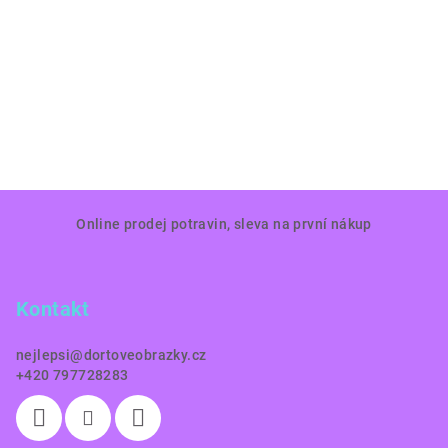
Z
Online prodej potravin, sleva na první nákup
á
p
a
Kontakt
t
í
nejlepsi
@
dortoveobrazky.cz
+420 797728283