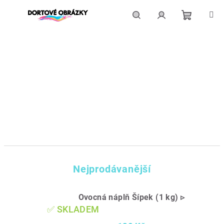
Přejít
na
obsah
Nákupní
Hledat
Přihlášení
košík
Nejprodávanější
Ovocná náplň Šípek (1 kg) ▹
✅ SKLADEM