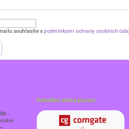
mailu souhlasíte s
podmínkami ochrany osobních úda
Pohodlné online placení
ÍM -
ornění
O