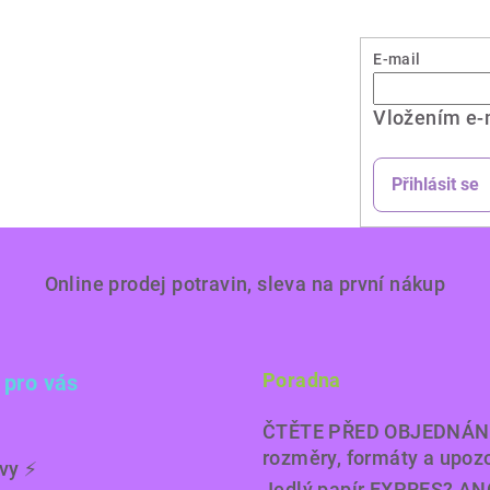
E-mail
Vložením e-
Přihlásit se
Online prodej potravin, sleva na první nákup
Poradna
 pro vás
ČTĚTE PŘED OBJEDNÁN
rozměry, formáty a upoz
y ⚡️
Jedlý papír EXPRES? AN