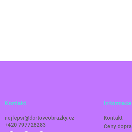
Z
á
p
a
Kontakt
Informace
t
nejlepsi
@
dortoveobrazky.cz
Kontakt
í
+420 797728283
Ceny doprav