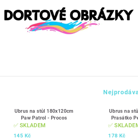
Nejprodáva
Ubrus na stůl 180x120cm
Ubrus na st
Paw Patrol - Procos
Prasátko P
✅ SKLADEM
✅ SKLADE
145 Kč
178 Kč