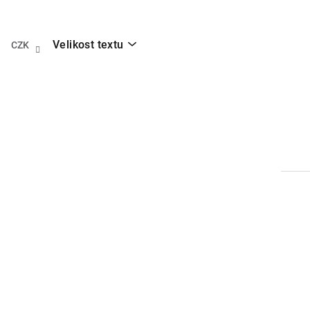
Přejít
na
obsah
Velikost textu
CZK