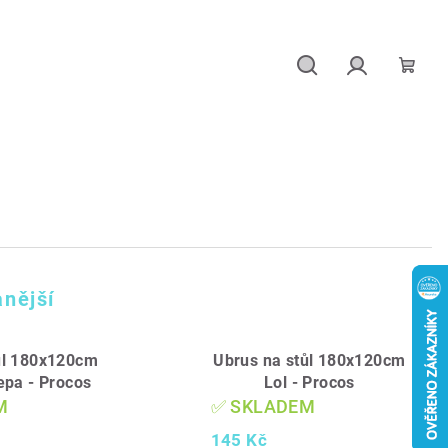
Hledat
Přihlášení
Náku
košík
nější
ůl 180x120cm
Ubrus na stůl 180x120cm
epa - Procos
Lol - Procos
M
✅ SKLADEM
145 Kč