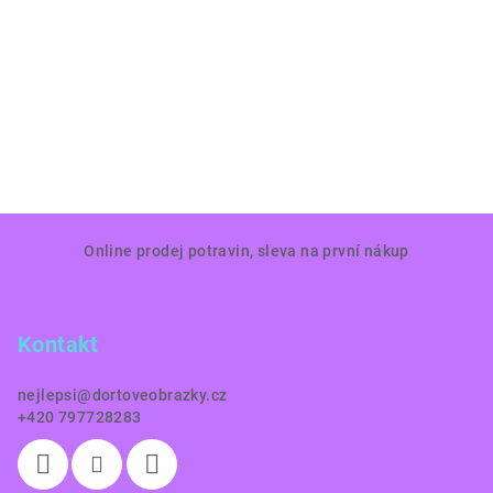
Z
Online prodej potravin, sleva na první nákup
á
p
a
Kontakt
t
í
nejlepsi
@
dortoveobrazky.cz
+420 797728283