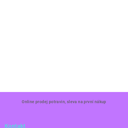
Z
Online prodej potravin, sleva na první nákup
á
p
a
Kontakt
t