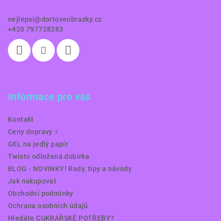
í
nejlepsi
@
dortoveobrazky.cz
+420 797728283
Informace pro vás
Kontakt
Ceny dopravy ⚡️
GEL na jedlý papír
Twisto odložená dobírka
BLOG - NOVINKY! Rady, tipy a návody
Jak nakupovat
Obchodní podmínky
Ochrana osobních údajů
Hledáte CUKRÁŘSKÉ POTŘEBY?