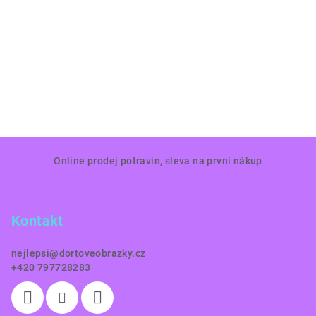
Z
Online prodej potravin, sleva na první nákup
á
p
a
Kontakt
t
í
nejlepsi
@
dortoveobrazky.cz
+420 797728283