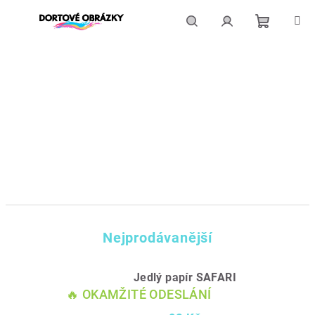
Přejít
na
obsah
Nákupní
Hledat
Přihlášení
košík
Nejprodávanější
Jedlý papír SAFARI
🔥 OKAMŽITÉ ODESLÁNÍ