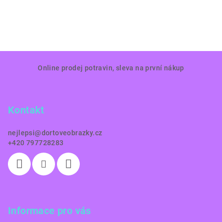
Z
Online prodej potravin, sleva na první nákup
á
p
a
Kontakt
t
í
nejlepsi
@
dortoveobrazky.cz
+420 797728283
Informace pro vás