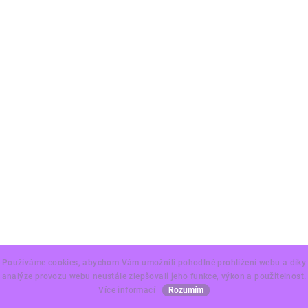
Používáme cookies, abychom Vám umožnili pohodlné prohlížení webu a díky
analýze provozu webu neustále zlepšovali jeho funkce, výkon a použitelnost.
Více informací
Rozumím