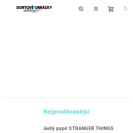
Přejít
na
obsah
Nákupní
Hledat
Přihlášení
košík
Nejprodávanější
Jedlý papír STRANGER THINGS