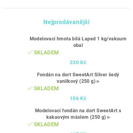
Nejprodávanější
Modelovací hmota bílá Laped 1 kg/vakuum
obal
✅ SKLADEM
230 Kč
Fondán na dort SweetArt Silver šedý
vanilkový (250 g) ▹
✅ SKLADEM
106 Kč
Modelovací fondán na dort SweetArt s
kakaovým máslem (250 g) ▹
✅ SKLADEM