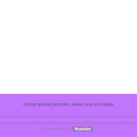
Z
Online prodej potravin, sleva na první nákup
á
p
Používáme cookies, abychom Vám umožnili pohodlné prohlížení webu a díky
a
analýze provozu webu neustále zlepšovali jeho funkce, výkon a použitelnost.
Kontakt
Více informací
Rozumím
t