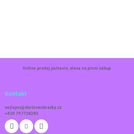
Z
Online prodej potravin, sleva na první nákup
á
p
a
Kontakt
t
í
nejlepsi
@
dortoveobrazky.cz
+420 797728283