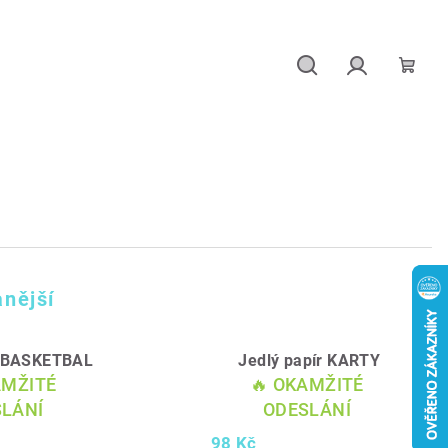
Hledat
Přihlášení
Náku
košík
nější
r BASKETBAL
Jedlý papír KARTY
AMŽITÉ
🔥 OKAMŽITÉ
LÁNÍ
ODESLÁNÍ
98 Kč