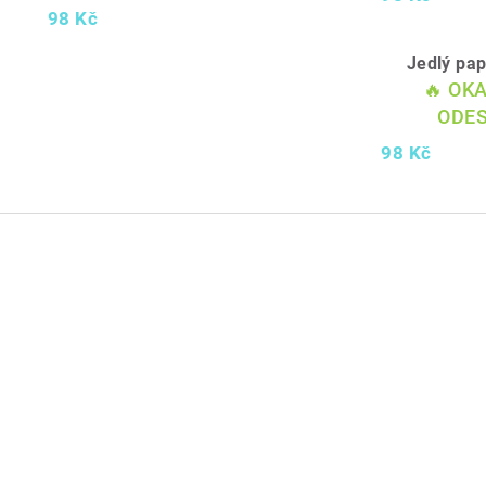
98 Kč
Jedlý pa
🔥 OK
ODES
98 Kč