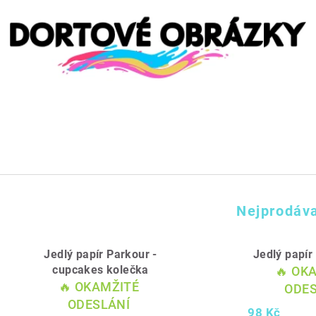
Nejprodáva
Jedlý papír Parkour -
Jedlý papí
cupcakes kolečka
🔥 OK
🔥 OKAMŽITÉ
ODES
ODESLÁNÍ
98 Kč