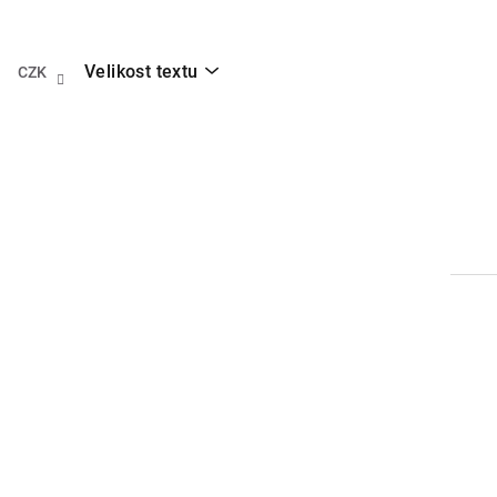
Přejít
na
obsah
Velikost textu
CZK