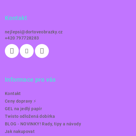
p
a
Kontakt
t
í
nejlepsi
@
dortoveobrazky.cz
+420 797728283
Informace pro vás
Kontakt
Ceny dopravy ⚡️
GEL na jedlý papír
Twisto odložená dobírka
BLOG - NOVINKY! Rady, tipy a návody
Jak nakupovat