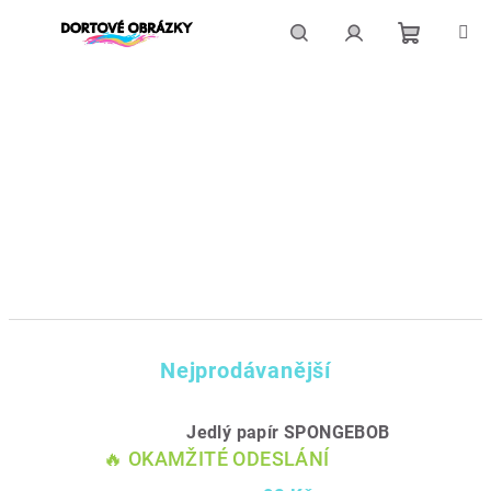
Přejít
na
obsah
Nákupní
Hledat
Přihlášení
košík
Nejprodávanější
Jedlý papír SPONGEBOB
🔥 OKAMŽITÉ ODESLÁNÍ