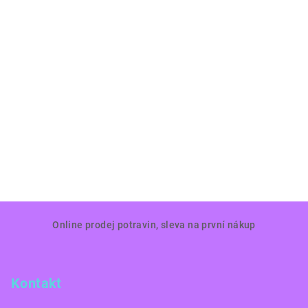
Z
Online prodej potravin, sleva na první nákup
á
p
a
Kontakt
t
í