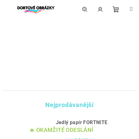
Přejít
na
obsah
Nákupní
Hledat
Přihlášení
košík
Nejprodávanější
Jedlý papír FORTNITE
🔥 OKAMŽITÉ ODESLÁNÍ