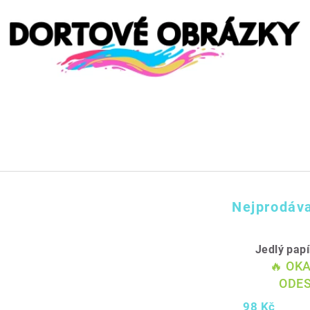
Nejprodáva
Jedlý pap
🔥 OK
ODES
98 Kč