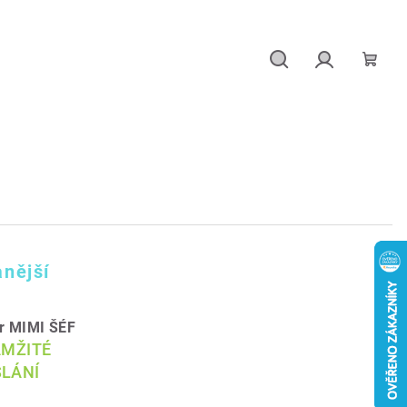
Hledat
Přihlášení
Náku
košík
nější
ír MIMI ŠÉF
AMŽITÉ
LÁNÍ