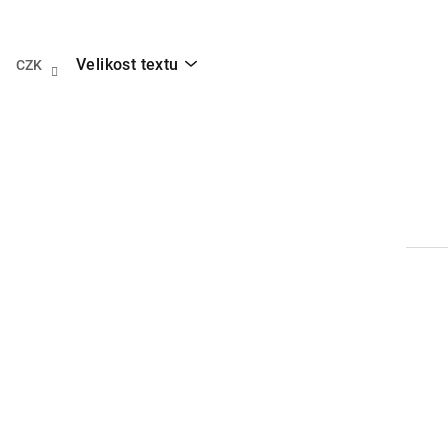
Přejít
na
obsah
Velikost textu
CZK