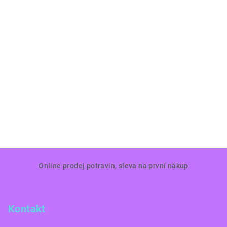
Z
Online prodej potravin, sleva na první nákup
á
p
a
Kontakt
t
í