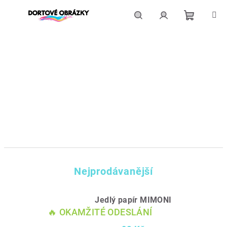
Přejít
na
obsah
Nákupní
Hledat
Přihlášení
košík
Nejprodávanější
Jedlý papír MIMONI
🔥 OKAMŽITÉ ODESLÁNÍ