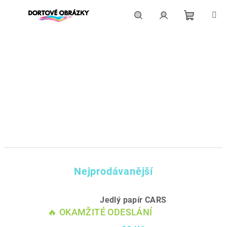
Přejít
na
obsah
Nákupní
Hledat
Přihlášení
košík
Nejprodávanější
Jedlý papír CARS
🔥 OKAMŽITÉ ODESLÁNÍ