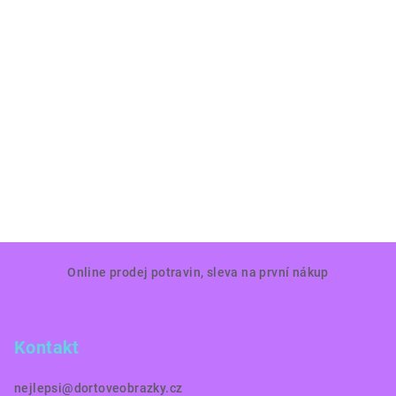
Z
Online prodej potravin, sleva na první nákup
á
p
a
Kontakt
t
í
nejlepsi
@
dortoveobrazky.cz