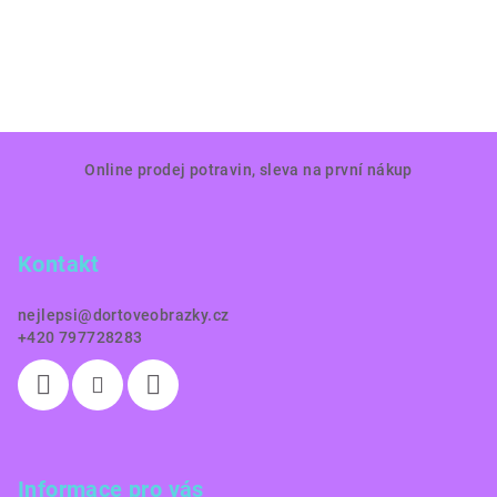
Z
Online prodej potravin, sleva na první nákup
á
p
a
Kontakt
t
í
nejlepsi
@
dortoveobrazky.cz
+420 797728283
Informace pro vás