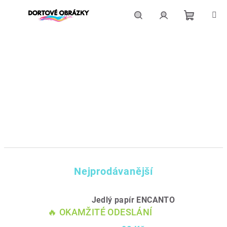
Přejít
na
obsah
Nákupní
Hledat
Přihlášení
košík
Nejprodávanější
Jedlý papír ENCANTO
🔥 OKAMŽITÉ ODESLÁNÍ