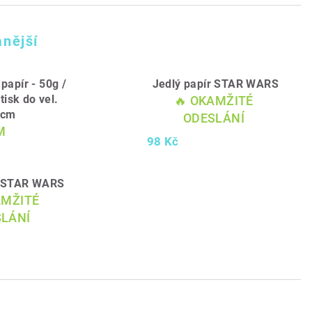
nější
 papír - 50g /
Jedlý papír STAR WARS
tisk do vel.
🔥 OKAMŽITÉ
1cm
ODESLÁNÍ
M
98 Kč
r STAR WARS
AMŽITÉ
LÁNÍ