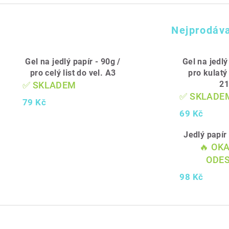
Nejprodáva
Gel na jedlý papír - 90g /
Gel na jedlý
pro celý list do vel. A3
pro kulatý 
2
✅ SKLADEM
✅ SKLADE
79 Kč
69 Kč
Jedlý papí
🔥 OK
ODES
98 Kč