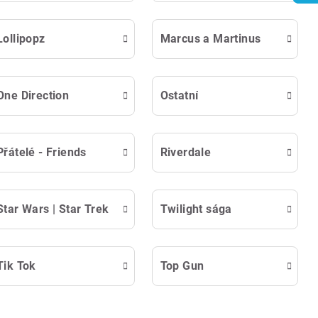
Lollipopz
Marcus a Martinus
One Direction
Ostatní
Přátelé - Friends
Riverdale
Star Wars | Star Trek
Twilight sága
Tik Tok
Top Gun