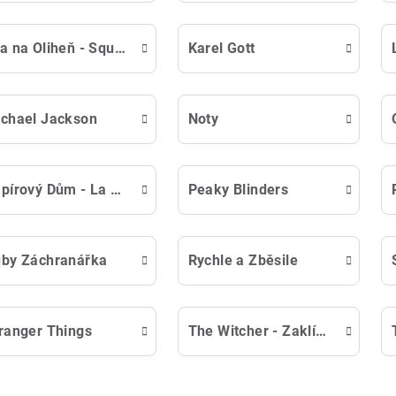
Hra na Oliheň - Squid Game
Karel Gott
chael Jackson
Noty
Papírový Dům - La Casa del Papel
Peaky Blinders
by Záchranářka
Rychle a Zběsile
ranger Things
The Witcher - Zaklínač