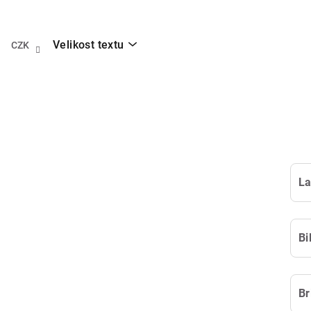
Přejít
na
obsah
Velikost textu
CZK
L
Bi
Br