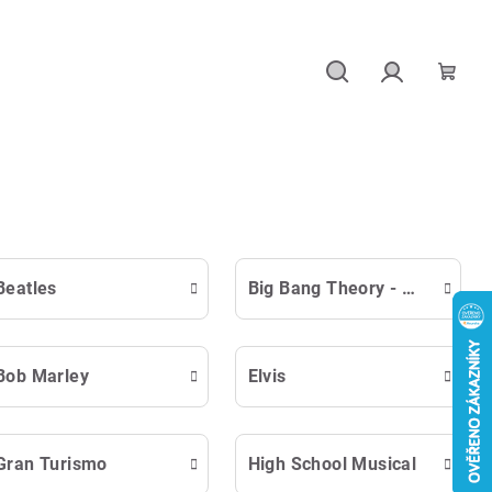
Hledat
Přihlášení
Náku
košík
Beatles
Big Bang Theory - Teorie Velkého Třesku
Bob Marley
Elvis
Gran Turismo
High School Musical