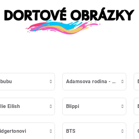
abubu
Adamsova rodina - Wednesday
llie Eilish
Blippi
idgertonovi
BTS