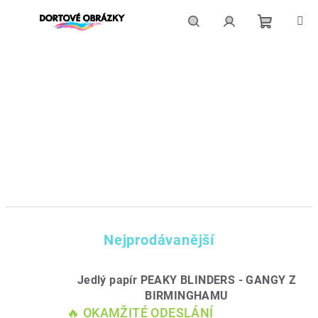
Přejít
na
obsah
Nákupní
Hledat
Přihlášení
košík
Nejprodávanější
Jedlý papír PEAKY BLINDERS - GANGY Z
BIRMINGHAMU
🔥 OKAMŽITÉ ODESLÁNÍ