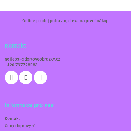
Z
Online prodej potravin, sleva na první nákup
á
p
a
Kontakt
t
í
nejlepsi
@
dortoveobrazky.cz
+420 797728283
Informace pro vás
Kontakt
Ceny dopravy ⚡️