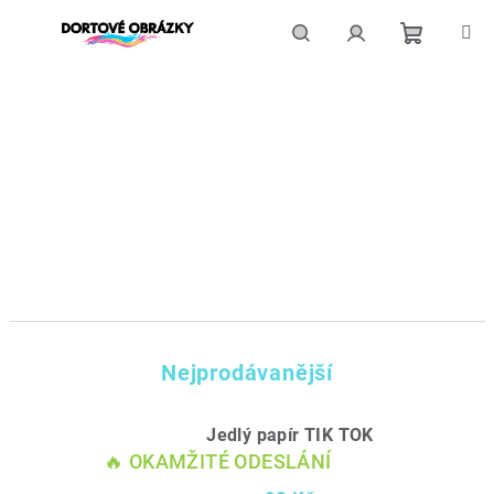
Přejít
na
obsah
Nákupní
Hledat
Přihlášení
košík
Nejprodávanější
Jedlý papír TIK TOK
🔥 OKAMŽITÉ ODESLÁNÍ