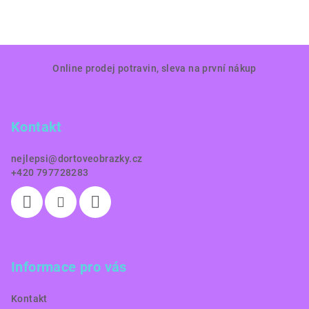
Z
Online prodej potravin, sleva na první nákup
á
p
a
Kontakt
t
í
nejlepsi
@
dortoveobrazky.cz
+420 797728283
Informace pro vás
Kontakt