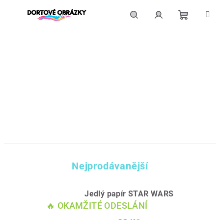
Přejít
na
obsah
Nákupní
Hledat
Přihlášení
košík
Nejprodávanější
Jedlý papír STAR WARS
🔥 OKAMŽITÉ ODESLÁNÍ