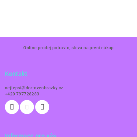
Z
Online prodej potravin, sleva na první nákup
á
p
a
Kontakt
t
í
nejlepsi
@
dortoveobrazky.cz
+420 797728283
Informace pro vás