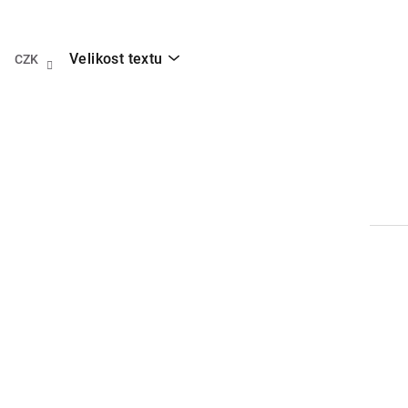
Přejít
na
obsah
Velikost textu
CZK