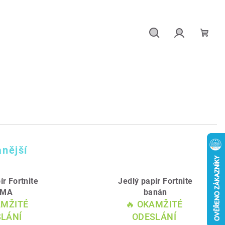
Hledat
Přihlášení
Náku
košík
nější
ír Fortnite
Jedlý papír Fortnite
AMA
banán
AMŽITÉ
🔥 OKAMŽITÉ
LÁNÍ
ODESLÁNÍ