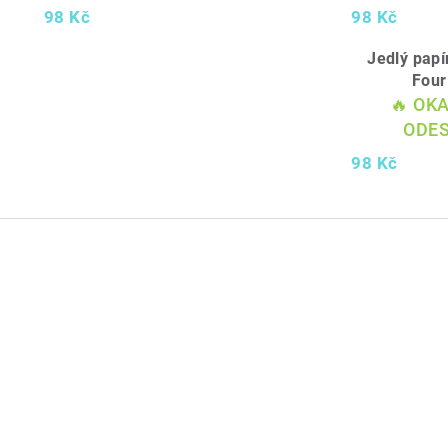
98 Kč
98 Kč
Jedlý papí
Four
🔥 OK
ODES
98 Kč