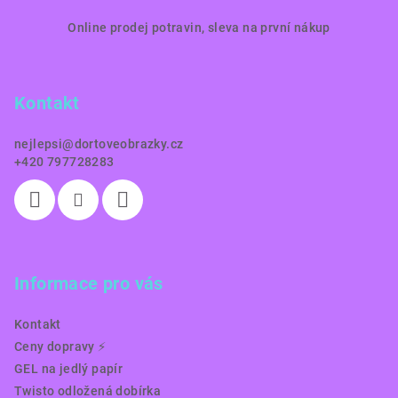
Z
Online prodej potravin, sleva na první nákup
á
p
a
Kontakt
t
í
nejlepsi
@
dortoveobrazky.cz
+420 797728283
Informace pro vás
Kontakt
Ceny dopravy ⚡️
GEL na jedlý papír
Twisto odložená dobírka