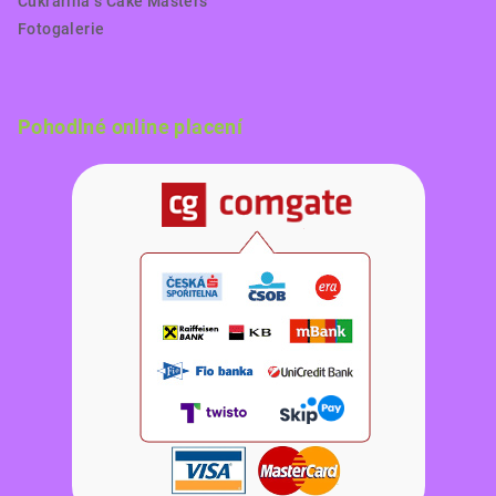
Cukrařina s Cake Masters
Fotogalerie
Pohodlné online placení