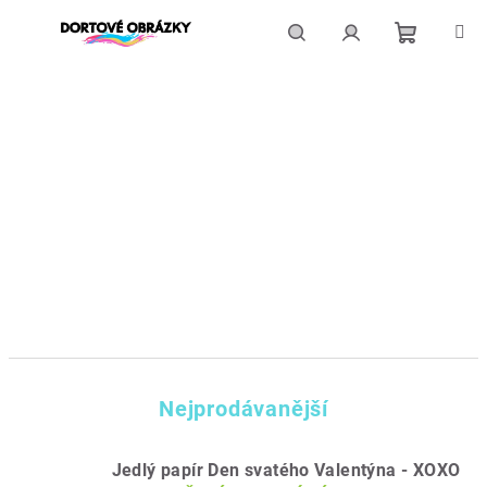
Přejít
na
obsah
Nákupní
Hledat
Přihlášení
košík
Nejprodávanější
Jedlý papír Den svatého Valentýna - XOXO