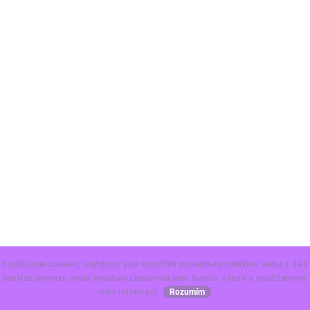
Používáme cookies, abychom Vám umožnili pohodlné prohlížení webu a díky
analýze provozu webu neustále zlepšovali jeho funkce, výkon a použitelnost.
Více informací
Rozumím