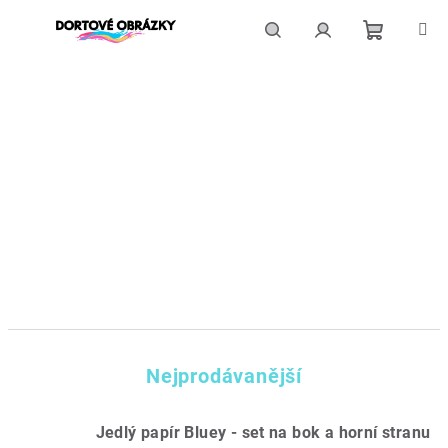
Přejít
na
obsah
Nákupní
Hledat
Přihlášení
košík
Nejprodávanější
Jedlý papír Bluey - set na bok a horní stranu