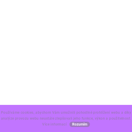
Používáme cookies, abychom Vám umožnili pohodlné prohlížení webu a díky
analýze provozu webu neustále zlepšovali jeho funkce, výkon a použitelnost.
Více informací
Rozumím