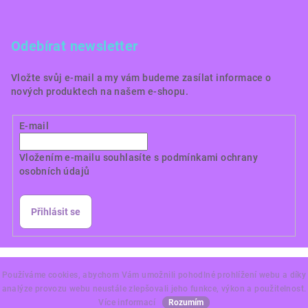
Odebírat newsletter
Vložte svůj e-mail a my vám budeme zasílat informace o
nových produktech na našem e-shopu.
E-mail
Vložením e-mailu souhlasíte s
podmínkami ochrany
osobních údajů
Přihlásit se
Copyright 2026
Dortové obrázky CZ
. Všechna práva
vyhrazena.
Používáme cookies, abychom Vám umožnili pohodlné prohlížení webu a díky
analýze provozu webu neustále zlepšovali jeho funkce, výkon a použitelnost.
Vytvořil Shoptet Premium
Více informací
Rozumím