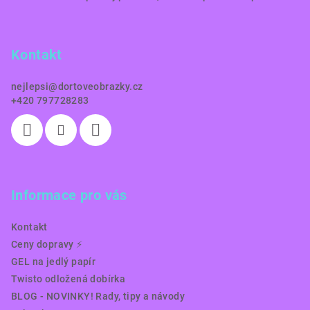
á
p
a
Kontakt
t
í
nejlepsi
@
dortoveobrazky.cz
+420 797728283
Informace pro vás
Kontakt
Ceny dopravy ⚡️
GEL na jedlý papír
Twisto odložená dobírka
BLOG - NOVINKY! Rady, tipy a návody