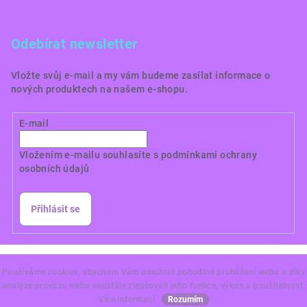
Odebírat newsletter
Vložte svůj e-mail a my vám budeme zasílat informace o
nových produktech na našem e-shopu.
E-mail
Vložením e-mailu souhlasíte s
podmínkami ochrany
osobních údajů
Přihlásit se
Copyright 2026
Dortové obrázky CZ
. Všechna práva
vyhrazena.
Používáme cookies, abychom Vám umožnili pohodlné prohlížení webu a díky
analýze provozu webu neustále zlepšovali jeho funkce, výkon a použitelnost.
Vytvořil Shoptet Premium
Více informací
Rozumím