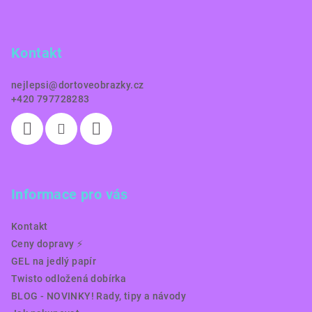
p
a
Kontakt
t
í
nejlepsi
@
dortoveobrazky.cz
+420 797728283
Informace pro vás
Kontakt
Ceny dopravy ⚡️
GEL na jedlý papír
Twisto odložená dobírka
BLOG - NOVINKY! Rady, tipy a návody