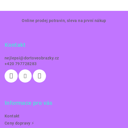
Z
Online prodej potravin, sleva na první nákup
á
p
a
Kontakt
t
í
nejlepsi
@
dortoveobrazky.cz
+420 797728283
Informace pro vás
Kontakt
Ceny dopravy ⚡️