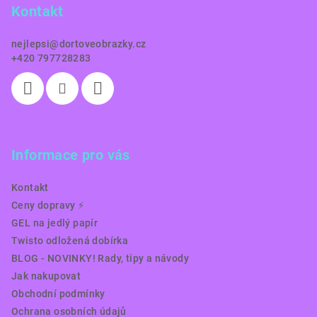
Kontakt
t
í
nejlepsi
@
dortoveobrazky.cz
+420 797728283
Informace pro vás
Kontakt
Ceny dopravy ⚡️
GEL na jedlý papír
Twisto odložená dobírka
BLOG - NOVINKY! Rady, tipy a návody
Jak nakupovat
Obchodní podmínky
Ochrana osobních údajů