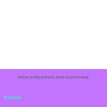
Z
Online prodej potravin, sleva na první nákup
á
p
a
Kontakt
t
í