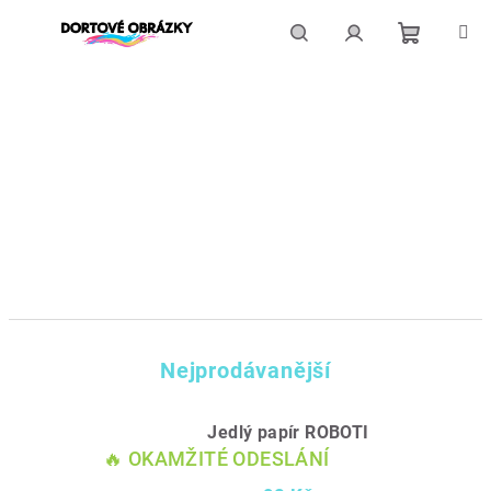
Přejít
na
obsah
Nákupní
Hledat
Přihlášení
košík
Nejprodávanější
Jedlý papír ROBOTI
🔥 OKAMŽITÉ ODESLÁNÍ