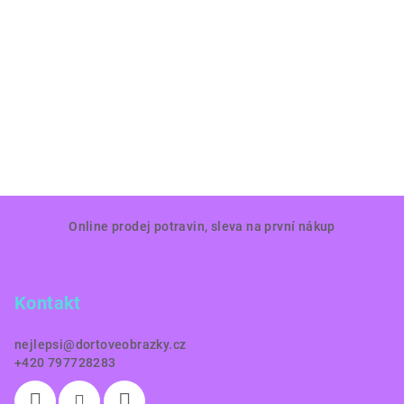
Z
Online prodej potravin, sleva na první nákup
á
p
a
Kontakt
t
í
nejlepsi
@
dortoveobrazky.cz
+420 797728283