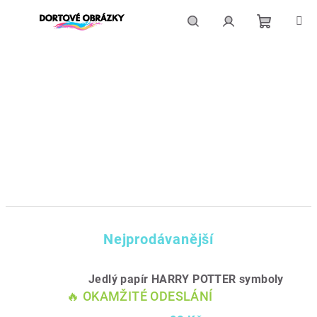
Přejít
na
obsah
Nákupní
Hledat
Přihlášení
košík
Nejprodávanější
Jedlý papír HARRY POTTER symboly
🔥 OKAMŽITÉ ODESLÁNÍ