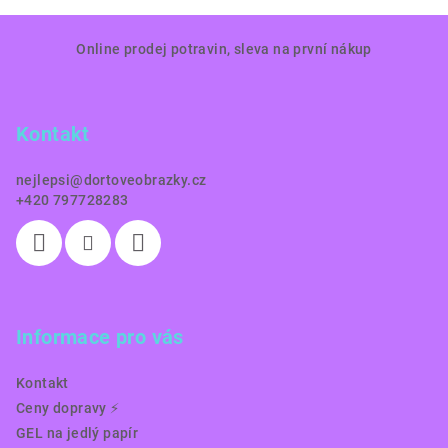
Z
Online prodej potravin, sleva na první nákup
á
p
a
Kontakt
t
í
nejlepsi
@
dortoveobrazky.cz
+420 797728283
Informace pro vás
Kontakt
Ceny dopravy ⚡️
GEL na jedlý papír