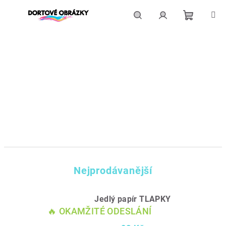
Přejít
na
obsah
Nákupní
Hledat
Přihlášení
košík
Nejprodávanější
Jedlý papír TLAPKY
🔥 OKAMŽITÉ ODESLÁNÍ