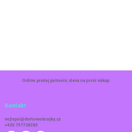
Z
Online prodej potravin, sleva na první nákup
á
p
a
Kontakt
t
í
nejlepsi
@
dortoveobrazky.cz
+420 797728283