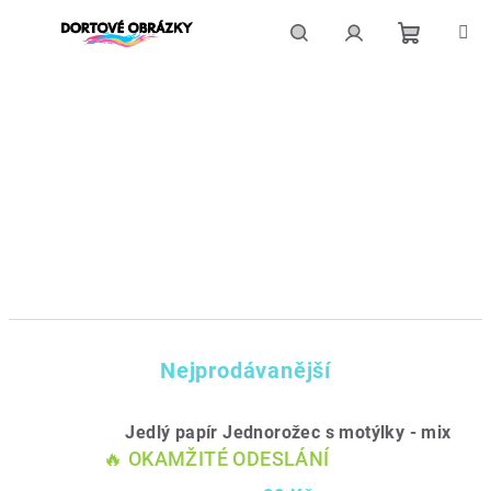
Přejít
na
obsah
Nákupní
Hledat
Přihlášení
košík
Nejprodávanější
Jedlý papír Jednorožec s motýlky - mix
🔥 OKAMŽITÉ ODESLÁNÍ