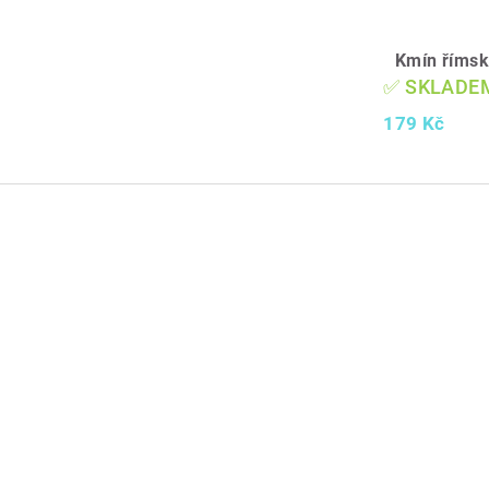
Kmín římsk
✅ SKLADE
179 Kč