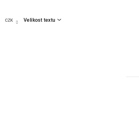
Přejít
na
obsah
Velikost textu
CZK