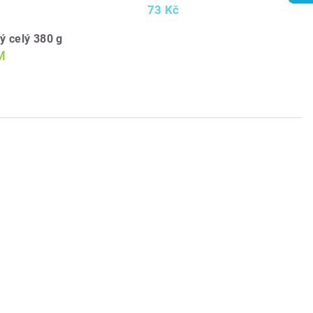
73 Kč
ý celý 380 g
M