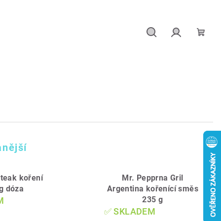
Hledat
Přihlášení
Náku
košík
nější
teak koření
Mr. Pepprna Gril
g dóza
Argentina kořenící směs
235 g
M
✅ SKLADEM