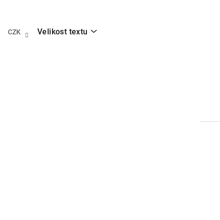
Přejít
na
obsah
Velikost textu
CZK