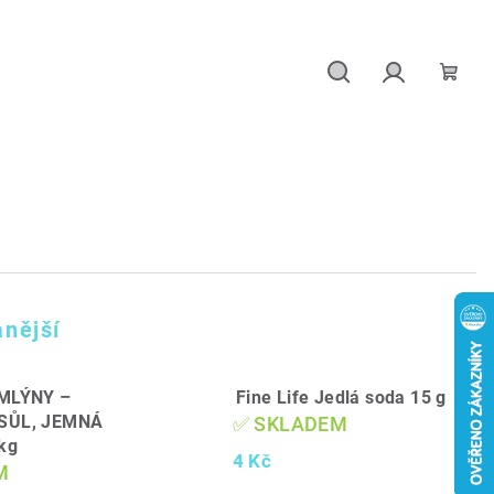
Hledat
Přihlášení
Náku
košík
nější
MLÝNY –
Fine Life Jedlá soda 15 g
 SŮL, JEMNÁ
✅ SKLADEM
kg
4 Kč
M